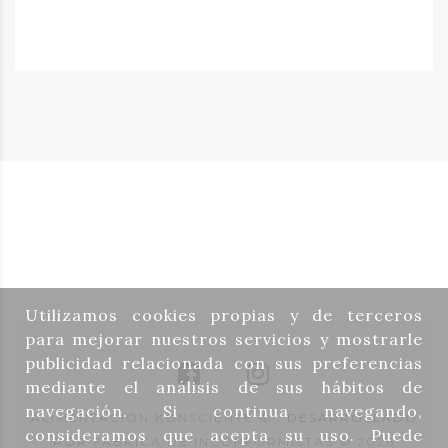
Utilizamos cookies propias y de terceros
para mejorar nuestros servicios y mostrarle
publicidad relacionada con sus preferencias
mediante el análisis de sus hábitos de
navegación. Si continua navegando,
ALIMENTACIÓN KONSCIENTE ©
. DESARROLLADO
consideramos que acepta su uso. Puede
POR
FÁBRICA DE INCONFORMISTAS © 2026